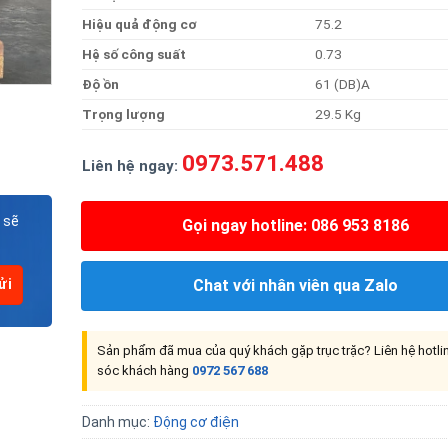
Hiệ
u
qu
ả
độn
g
cơ
75.2
H
ệ
s
ố
côn
g
suất
0.73
Đ
ộ
ồn
61 (DB)A
Trọn
g
lượng
29.5 Kg
0973.571.488
Liên hệ ngay:
 sẽ
Gọi ngay hotline: 086 953 8186
Chat với nhân viên qua Zalo
Sản phẩm đã mua của quý khách gặp trục trặc? Liên hệ hotl
sóc khách hàng
0972 567 688
Danh mục:
Động cơ điện