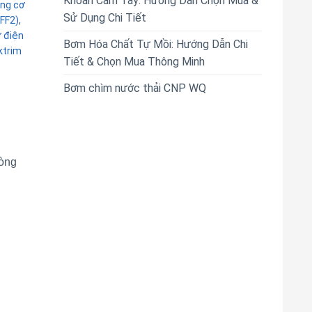
Khoan Cầm Tay: Hướng Dẫn Chọn Mua &
ng cơ
Sử Dụng Chi Tiết
EFF2)
,
 điện
Bơm Hóa Chất Tự Mồi: Hướng Dẫn Chi
ktrim
Tiết & Chọn Mua Thông Minh
Bơm chìm nước thải CNP WQ
dòng