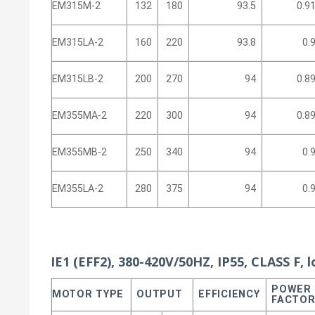
EM315M-2
132
180
93.5
0.9
EM315LA-2
160
220
93.8
0.
EM315LB-2
200
270
94
0.8
EM355MA-2
220
300
94
0.8
EM355MB-2
250
340
94
0.
EM355LA-2
280
375
94
0.
IE1 (EFF2), 380-420V/50HZ, IP55, CLASS F, l
POWER
MOTOR TYPE
OUTPUT
EFFICIENCY
FACTO