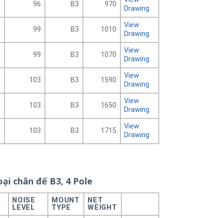
1
96
B3
970
Drawing
View
9
99
B3
1010
Drawing
View
9
99
B3
1070
Drawing
View
9
103
B3
1590
Drawing
View
9
103
B3
1650
Drawing
View
9
103
B3
1715
Drawing
oại chân đế B3, 4 Pole
NOISE
MOUNT
NET
R
LEVEL
TYPE
WEIGHT