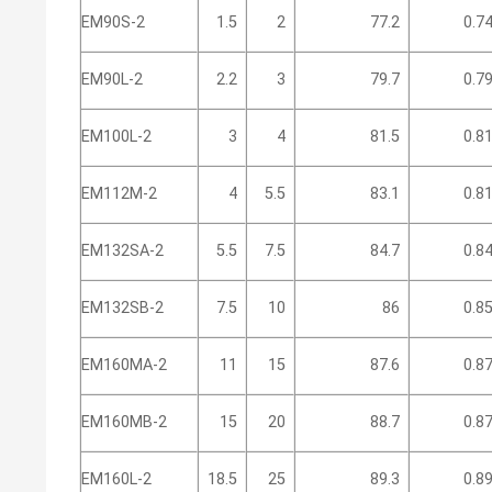
EM90S-2
1.5
2
77.2
0.7
EM90L-2
2.2
3
79.7
0.7
EM100L-2
3
4
81.5
0.8
EM112M-2
4
5.5
83.1
0.8
EM132SA-2
5.5
7.5
84.7
0.8
EM132SB-2
7.5
10
86
0.8
EM160MA-2
11
15
87.6
0.8
EM160MB-2
15
20
88.7
0.8
EM160L-2
18.5
25
89.3
0.8