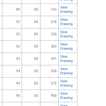
View
9
89
B3
153
Drawing
View
9
92
B3
218
Drawing
View
9
92
B3
230
Drawing
View
9
92
B3
303
Drawing
View
8
93
B3
391
Drawing
View
9
94
B3
530
Drawing
View
9
94
B3
572
Drawing
View
9
96
B3
900
Drawing
View