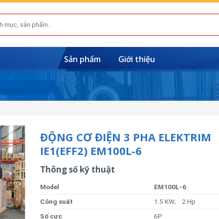
Sản phẩm
Giới thiệu
ĐỘNG CƠ ĐIỆN 3 PHA ELEKTRIM
IE1(EFF2) EM100L-6
Thông số kỹ thuật
Model
EM100L-6
Côn
g
suất
1.5 KW; 2 Hp
Số
cực
6P