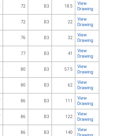
View
4
72
B3
18.5
Drawing
View
9
72
B3
22
Drawing
View
1
76
B3
32
Drawing
View
1
77
B3
41
Drawing
View
4
80
B3
57.5
Drawing
View
5
80
B3
62
Drawing
View
7
86
B3
111
Drawing
View
7
86
B3
122
Drawing
View
9
86
B3
140
Drawing