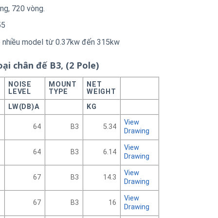
ng, 720 vòng.
55
ó nhiều model từ 0.37kw đến 315kw
oại chân đế B3, (2 Pole)
NOISE
MOUNT
NET
LEVEL
TYPE
WEIGHT
LW(DB)A
KG
View
9
64
B3
5.34
Drawing
View
9
64
B3
6.14
Drawing
View
3
67
B3
14.3
Drawing
View
3
67
B3
16
Drawing