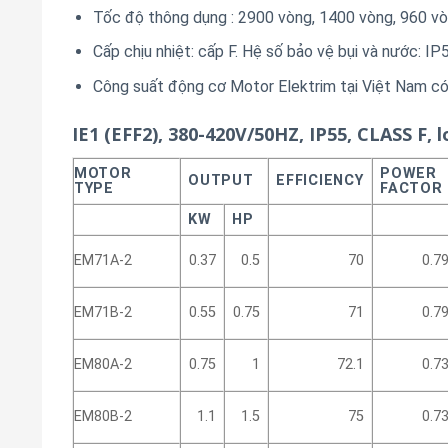
Tốc độ thông dụng : 2900 vòng, 1400 vòng, 960 vò
Cấp chịu nhiệt: cấp F. Hệ số bảo vệ bụi và nước: IP
Công suất động cơ Motor Elektrim tại Việt Nam c
IE1 (EFF2), 380-420V/50HZ, IP55, CLASS F, l
MOTOR
POWER
OUTPUT
EFFICIENCY
TYPE
FACTOR
KW
HP
EM71A-2
0.37
0.5
70
0.7
EM71B-2
0.55
0.75
71
0.7
EM80A-2
0.75
1
72.1
0.7
EM80B-2
1.1
1.5
75
0.7