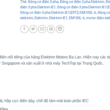
Thẻ:
Động cơ điện 3 pha
,
Động cơ điện 3 pha Elektrim
,
Độ
điện 3 pha Elektrim IE1
,
Động cơ điện 3 pha Elektrim IE1(
Động cơ điện 3 pha Elektrim IE1(EFF2) EM100L-6
,
động cơ
elektrim
,
Elektrim
,
Elektrim IE1
,
EM100L-6
,
motor điện ele
điện nổi tiếng của hãng Elektrim Motors Ba Lan. Hiện nay các 
từ Singapore và sản xuất ở nhà máy TechTop tại Trung Quốc.
át, hộp cực điện dày, chế độ làm mát toàn phần IEC
00kw.