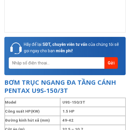
Hãy để lại
SĐT, chuyên viên tư vấn
của chúng tôi sẽ
gọi ngay cho bạn
miễn phí!
BƠM TRỤC NGANG ĐA TẦNG CÁNH
PENTAX U9S-150/3T
Model
U9S-150/3T
Công suất HP(KW)
1.5 HP
Đường kính hút xả (mm)
49-42
Cột áp (m)
32.5 – 10.7