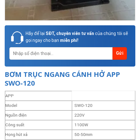
Hãy để lại
SĐT, chuyên viên tư vấn
của chúng tôi sẽ
gọi ngay cho bạn
miễn phí!
BƠM TRỤC NGANG CÁNH HỞ APP
SWO-120
APP
Model
SWO-120
Nguồn điện
220V
Công suất
1100W
Họng hút xả
50-50mm