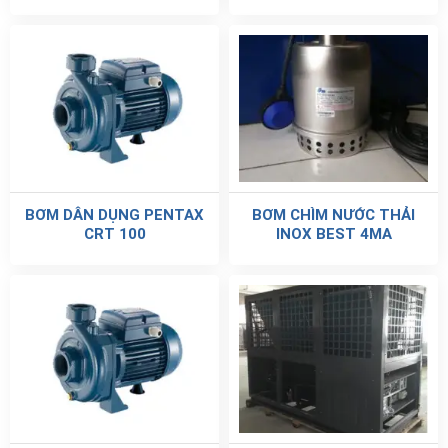
BƠM DÂN DỤNG PENTAX
BƠM CHÌM NƯỚC THẢI
CRT 100
INOX BEST 4MA