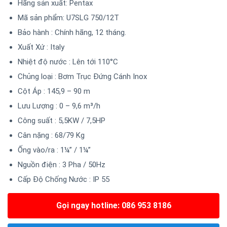
Hãng sản xuất: Pentax
Mã sản phẩm:
U7SLG 750/12T
Bảo hành : Chính hãng, 12 tháng.
Xuất Xứ : Italy
Nhiệt độ nước : Lên tới 110°C
Chủng loại : Bơm Trục Đứng Cánh Inox
Cột Áp : 145,9 – 90 m
Lưu Lượng : 0 – 9,6 m³/h
Công suất : 5,5KW / 7,5HP
Cân nặng : 68/79 Kg
Ống vào/ra : 1¼” / 1¼”
Nguồn điện : 3 Pha / 50Hz
Cấp Độ Chống Nước : IP 55
Gọi ngay hotline: 086 953 8186