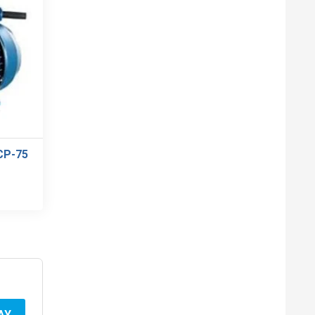
CP-75
AY