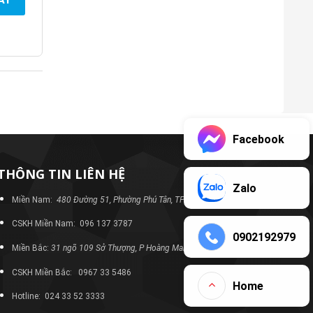
Facebook
THÔNG TIN LIÊN HỆ
Zalo
Miền Nam:
480 Đường 51, Phường Phú Tân, TP Bình Dương
CSKH Miền Nam: 096 137 3787
0902192979
Miền Bắc:
31 ngõ 109 Sở Thượng, P Hoàng Mai, TP Hà Nội
CSKH Miền Bắc: 0967 33 5486
Home
Hotline: 024 33 52 3333