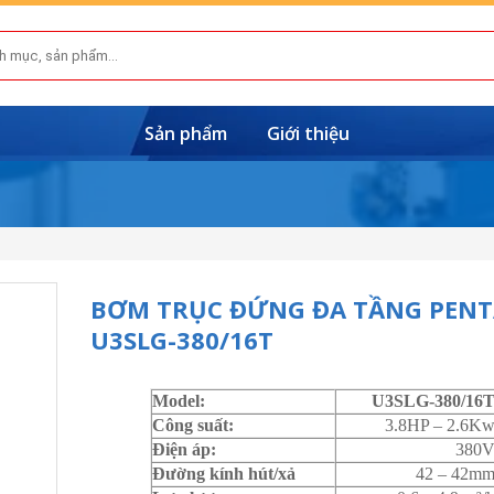
Sản phẩm
Giới thiệu
BƠM TRỤC ĐỨNG ĐA TẦNG PEN
U3SLG-380/16T
Model:
U3SLG-380/16
Công suất:
3.8HP – 2.6K
Điện áp:
380
Đường kính hút/xả
42 – 42m