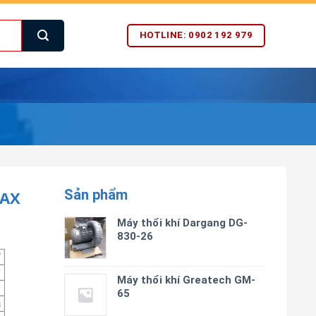
HOTLINE: 0902 192 979
Sản phẩm
TAX
Máy thổi khí Dargang DG-
830-26
T
w
Máy thổi khí Greatech GM-
V
65
m