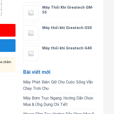
h
m
Máy Thổi Khí Greatech GM-
a
55
Máy thổi khí Greatech G50
Máy thổi khí Greatech G40
ine chăm
Bài viết mới
Máy Phát Điện: Giữ Cho Cuộc Sống Vẫn
Chạy Trơn Chu
Máy Bơm Trục Ngang: Hướng Dẫn Chọn
Mua & Ứng Dụng Chi Tiết