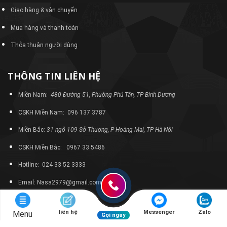
Giao hàng & vận chuyển
Mua hàng và thanh toán
Thỏa thuận người dùng
THÔNG TIN LIÊN HỆ
Miền Nam:
480 Đường 51, Phường Phú Tân, TP Bình Dương
CSKH Miền Nam: 096 137 3787
Miền Bắc:
31 ngõ 109 Sở Thượng, P Hoàng Mai, TP Hà Nội
CSKH Miền Bắc: 0967 33 5486
Hotline: 024 33 52 3333
Email: Nasa2979@gmail.com
liên hệ
Messenger
Zalo
Menu
Gọi ngay