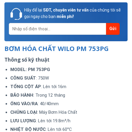
Hãy để lại
SĐT, chuyên viên tư vấn
của chúng tôi sẽ
gọi ngay cho bạn
miễn phí!
BƠM HÓA CHẤT WILO PM 753PG
Thông số kỹ thuật
MODEL: PM 753PG
CÔNG SUẤT
: 750W
TỔNG CỘT ÁP
: Lên tới 16m
BẢO HÀNH
: Trong 12 tháng
ỐNG VÀO/RA
: 40/40mm
CHỦNG LOẠI
: Máy Bơm Hóa Chất
LƯU LƯỢNG
: Lên tới 19.8m³/h
NHIỆT ĐỘ NƯỚC
: Lên tới 60°C