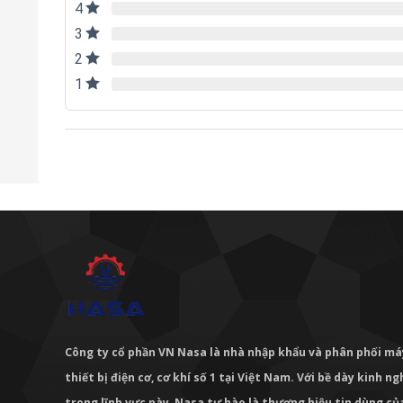
4
3
2
1
Công ty cổ phần VN Nasa là nhà nhập khẩu và phân phối m
thiết bị điện cơ, cơ khí số 1 tại Việt Nam. Với bề dày kinh 
trong lĩnh vực này, Nasa tự hào là thương hiệu tin dùng c