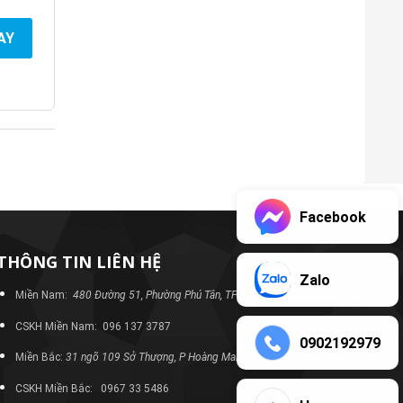
AY
Facebook
THÔNG TIN LIÊN HỆ
Zalo
Miền Nam:
480 Đường 51, Phường Phú Tân, TP Bình Dương
CSKH Miền Nam: 096 137 3787
0902192979
Miền Bắc:
31 ngõ 109 Sở Thượng, P Hoàng Mai, TP Hà Nội
CSKH Miền Bắc: 0967 33 5486