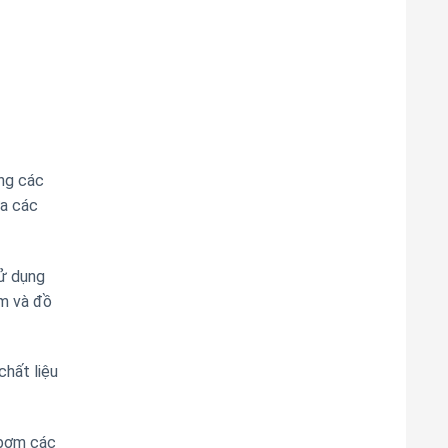
ng các
ưa các
ử dụng
ẩm và đồ
hất liệu
bơm các