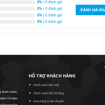
0%
| 0 đánh giá
0%
| 0 đánh giá
ĐÁNH GIÁ NG
0%
| 0 đánh giá
0%
| 0 đánh giá
HỖ TRỢ KHÁCH HÀNG
Chính sách bảo mật
áy bơm
nước,
Chính sách đổi trả hàng
nghiệm 15 năm
Giao hàng & vận chuyển
ủa hàng ngàn