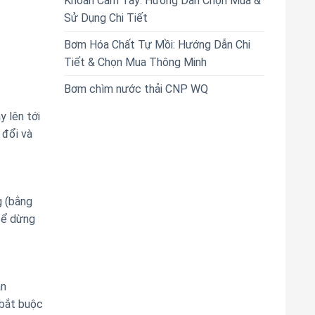
Khoan Cầm Tay: Hướng Dẫn Chọn Mua &
Sử Dụng Chi Tiết
Bơm Hóa Chất Tự Mồi: Hướng Dẫn Chi
Tiết & Chọn Mua Thông Minh
Bơm chìm nước thải CNP WQ
y lên tới
 đổi và
g (bằng
để dừng
ắn
 bắt buộc