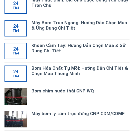
Máy Phát Điện: Giữ Cho Cuộc Sống Vẫn Chạy
24
Trơn Chu
Th4
Máy Bơm Trục Ngang: Hướng Dẫn Chọn Mua
24
& Ứng Dụng Chi Tiết
Th4
Khoan Cầm Tay: Hướng Dẫn Chọn Mua & Sử
24
Dụng Chi Tiết
Th4
Bơm Hóa Chất Tự Mồi: Hướng Dẫn Chi Tiết &
24
Chọn Mua Thông Minh
Th4
Bơm chìm nước thải CNP WQ
Máy bơm ly tâm trục đứng CNP CDM/CDMF