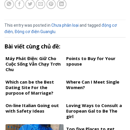
This entry was posted in
Chưa phân loại
and tagged
động cơ
điện
,
Động cơ điện Guanglu
.
Bài viết cùng chủ đề:
Máy Phát Điện: Giữ Cho
Points to Buy for Your
Cuộc Sống Vẫn Chạy Trơn
spouse
Chu
Which can be the Best
Where Can I Meet Single
Dating Site For the
Women?
purpose of Marriage?
On-line Italian Going out
Loving Ways to Consult a
with Safety Ideas
European Gal to Be The
girl
Top five Places to get