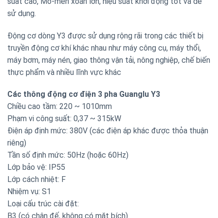
suất cao, Mô-men xoắn lớn, hiệu suất khởi động tốt và dễ
sử dụng.
Động cơ dòng Y3 được sử dụng rộng rãi trong các thiết bị
truyền động cơ khí khác nhau như máy công cụ, máy thổi,
máy bơm, máy nén, giao thông vận tải, nông nghiệp, chế biến
thực phẩm và nhiều lĩnh vực khác
Các thông động cơ điện 3 pha Guanglu Y3
Chiều cao tầm: 220 ~ 1010mm
Phạm vi công suất: 0,37 ~ 315kW
Điện áp định mức: 380V (các điện áp khác được thỏa thuận
riêng)
Tần số định mức: 50Hz (hoặc 60Hz)
Lớp bảo vệ: IP55
Lớp cách nhiệt: F
Nhiệm vụ: S1
Loại cấu trúc cài đặt:
B3 (có chân đế, không có mặt bích)