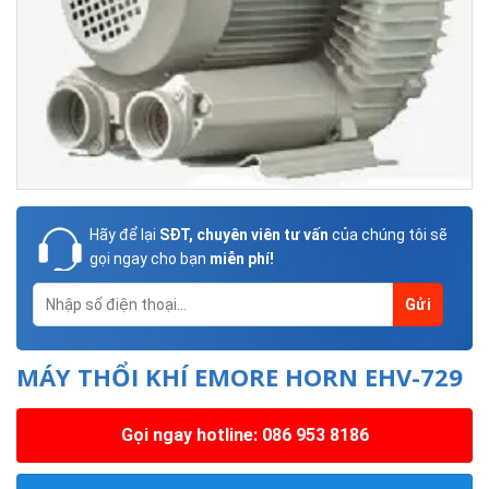
Hãy để lại
SĐT, chuyên viên tư vấn
của chúng tôi sẽ
gọi ngay cho bạn
miễn phí!
MÁY THỔI KHÍ EMORE HORN EHV-729
Gọi ngay hotline: 086 953 8186