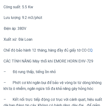
Công suất: 5.5 Kw
Lưu lượng: 9.2 m3/phút
Điện áp: 380V
Xuất xứ: Đài Loan
Chế độ bảo hành 12 tháng, hàng đầy đủ giấy tờ CO C
Q
CÁC TÍNH NĂNG Máy thổi khí EMORE HORN EHV-729
– Độ rung thấp, tiếng ồn nhỏ
– Phớt cơ khí ngăn bụi để bảo vệ vòng bi từ dòng không
khí bị ô nhiễm, ngăn ngừa tối đa khả năng gây hỏng hóc
– Kết nối trực tiếp động cơ trục với cánh quạt, hiệu suất
dài hạn đáng tin cậy. Không có bánh răng, dây đai… để giảm