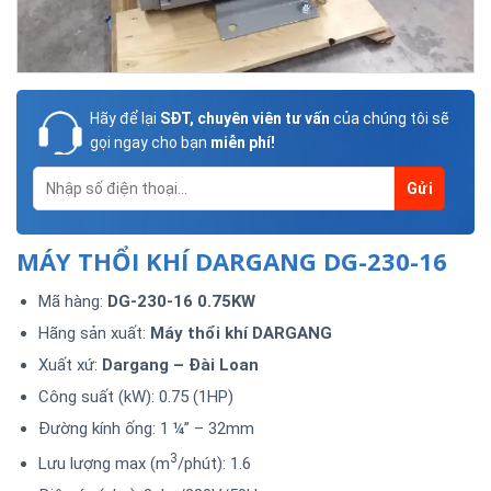
Hãy để lại
SĐT, chuyên viên tư vấn
của chúng tôi sẽ
gọi ngay cho bạn
miễn phí!
MÁY THỔI KHÍ DARGANG DG-230-16
Mã hàng:
DG-230-16 0.75KW
Hãng sản xuất:
Máy thổi khí DARGANG
Xuất xứ:
Dargang – Đài Loan
Công suất (kW): 0.75 (1HP)
Đường kính ống: 1 ¼” – 32mm
3
Lưu lượng max (m
/phút): 1.6