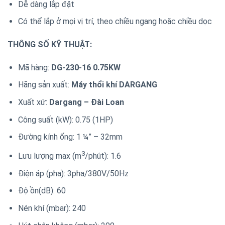
Dễ dàng lắp đặt
Có thể lắp ở mọi vị trí, theo chiều ngang hoặc chiều dọc
THÔNG SỐ KỸ THUẬT:
Mã hàng:
DG-230-16 0.75KW
Hãng sản xuất:
Máy thổi khí DARGANG
Xuất xứ:
Dargang – Đài Loan
Công suất (kW): 0.75 (1HP)
Đường kính ống: 1 ¼” – 32mm
3
Lưu lượng max (m
/phút): 1.6
Điện áp (pha): 3pha/380V/50Hz
Độ ồn(dB): 60
Nén khí (mbar): 240