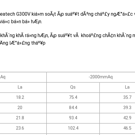
Greatech G300V kiá»m soÃ¡t Ã¡p suáº¥t dÃ²ng cháº£y ngÆ°á»£c v
iá»c bá»n bá» hÆ¡n.
vi khÃ´ng khÃ­ rá»ng hÆ¡n, Ã¡p suáº¥t vÃ khoáº£ng chÃ¢n khÃ´ng 
 nÄng lÆ°á»£ng tháº¥p
.
VÂ
Performance Table
mAq
-2000mmAq
La
Qs
La
18.2
75.4
35.7
20
84.4
39.3
21.8
93.4
42.9
23.6
102.4
46.5