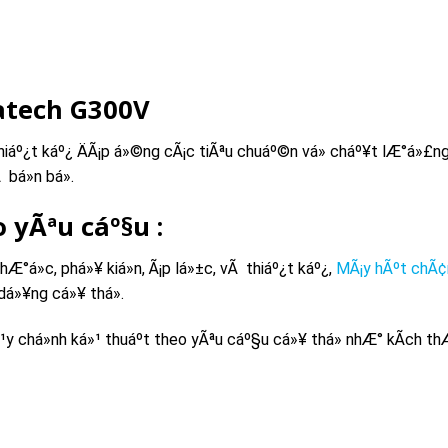
atech G300V
áº¿t káº¿ ÄÃ¡p á»©ng cÃ¡c tiÃªu chuáº©n vá» cháº¥t lÆ°á»£ng
 bá»n bá».
o yÃªu cáº§u :
thÆ°á»c, phá»¥ kiá»n, Ã¡p lá»±c, vÃ thiáº¿t káº¿,
MÃ¡y hÃºt chÃ¢
dá»¥ng cá»¥ thá».
y chá»nh ká»¹ thuáº­t theo yÃªu cáº§u cá»¥ thá» nhÆ° kÃ­ch thÆ
Â
Performance Curve