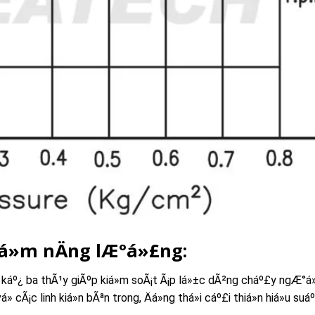
iá»m nÄng lÆ°á»£ng:
 káº¿ ba thÃ¹y giÃºp kiá»m soÃ¡t Ã¡p lá»±c dÃ²ng cháº£y ngÆ°á»
 cÃ¡c linh kiá»n bÃªn trong, Äá»ng thá»i cáº£i thiá»n hiá»u su