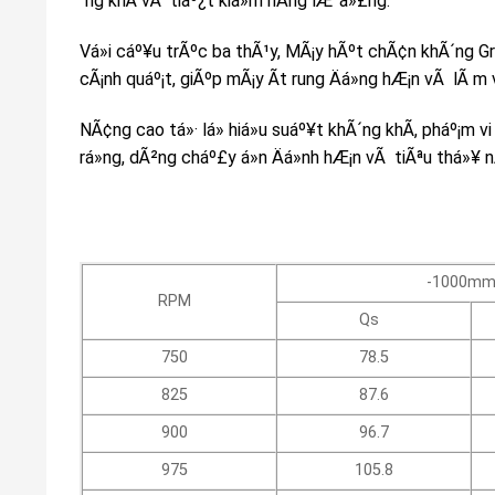
´ng khÃ­ vÃ tiáº¿t kiá»m nÄng lÆ°á»£ng.
Vá»i cáº¥u trÃºc ba thÃ¹y, MÃ¡y hÃºt chÃ¢n khÃ´ng 
cÃ¡nh quáº¡t, giÃºp mÃ¡y Ã­t rung Äá»ng hÆ¡n vÃ lÃ m v
NÃ¢ng cao tá»· lá» hiá»u suáº¥t khÃ´ng khÃ­, pháº¡m 
rá»ng, dÃ²ng cháº£y á»n Äá»nh hÆ¡n vÃ tiÃªu thá»¥
G
300
-1000m
RPM
Qs
750
78.5
825
87.6
900
96.7
975
105.8