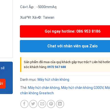
Cá»t Ã¡p : -5000mmAq
Xuáº¥t Xá»©: Taiwan
Gọi ngay hotline: 086 953 8186
Chat với nhân viên qua Zalo
Sản phẩm đã mua của quý khách gặp trục trặc? Liên hệ hotl
sóc khách hàng
0972 567 688
 sẽ
Danh mục:
Máy hút chân không
Thẻ:
Máy hút chân không
,
Máy hút chân không G300V
,
Má
chân không Greatech