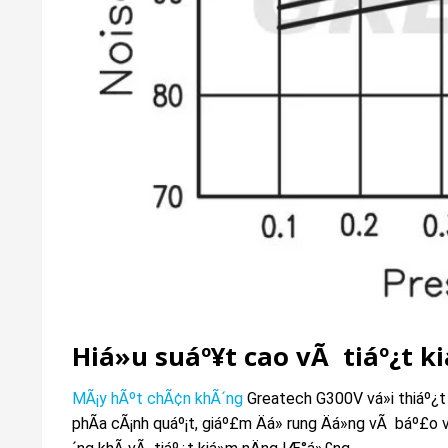
Hiá»u suáº¥t cao vÃ tiáº¿t k
MÃ¡y hÃºt chÃ¢n khÃ´ng
Greatech G300V vá»i thiáº¿t
phÃ­a cÃ¡nh quáº¡t, giáº£m Äá» rung Äá»ng vÃ báº£o vá»