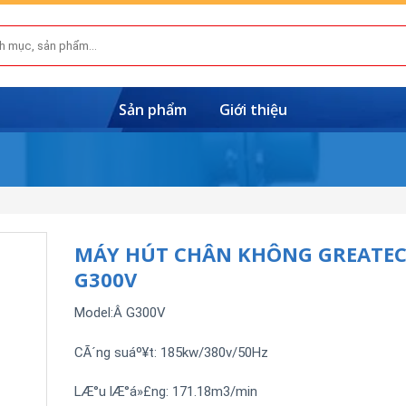
Sản phẩm
Giới thiệu
MÁY HÚT CHÂN KHÔNG GREATE
G300V
Model:Â G300V
CÃ´ng suáº¥t: 185kw/380v/50Hz
LÆ°u lÆ°á»£ng: 171.18m3/min