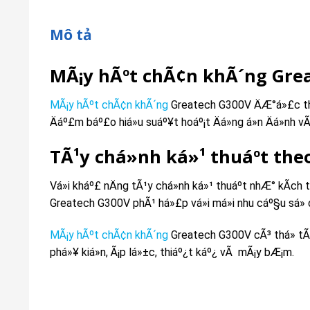
Mô tả
MÃ¡y hÃºt chÃ¢n khÃ´ng Gre
MÃ¡y hÃºt chÃ¢n khÃ´ng
Greatech G300V ÄÆ°á»£c thi
Äáº£m báº£o hiá»u suáº¥t hoáº¡t Äá»ng á»n Äá»nh vÃ
TÃ¹y chá»nh ká»¹ thuáº­t the
Vá»i kháº£ nÄng tÃ¹y chá»nh ká»¹ thuáº­t nhÆ° kÃ­ch 
Greatech
G300V phÃ¹ há»£p vá»i má»i nhu cáº§u sá»­ 
MÃ¡y hÃºt chÃ¢n khÃ´ng
Greatech G300V cÃ³ thá» tÃ¹
phá»¥ kiá»n, Ã¡p lá»±c, thiáº¿t káº¿ vÃ mÃ¡y bÆ¡m.
G
300V