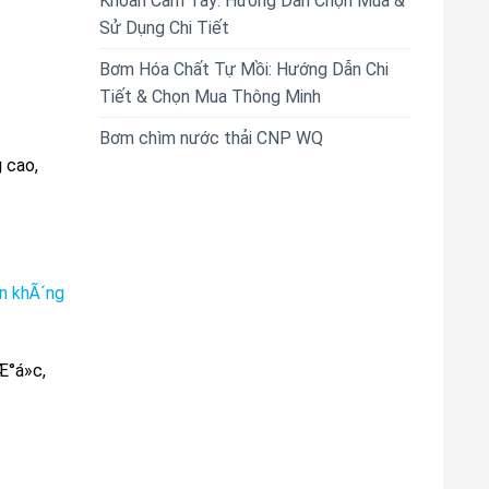
Khoan Cầm Tay: Hướng Dẫn Chọn Mua &
Sử Dụng Chi Tiết
Bơm Hóa Chất Tự Mồi: Hướng Dẫn Chi
Tiết & Chọn Mua Thông Minh
Bơm chìm nước thải CNP WQ
 cao,
n khÃ´ng
°á»c,