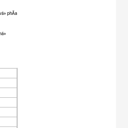
á» phÃ­a
má»