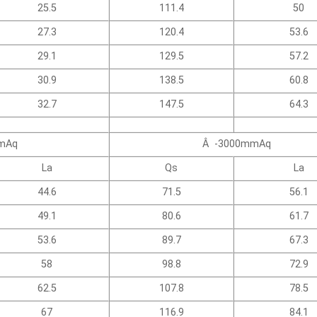
25.5
111.4
50
27.3
120.4
53.6
29.1
129.5
57.2
30.9
138.5
60.8
32.7
147.5
64.3
mAq
Â -3000mmAq
La
Qs
La
44.6
71.5
56.1
49.1
80.6
61.7
53.6
89.7
67.3
58
98.8
72.9
62.5
107.8
78.5
67
116.9
84.1