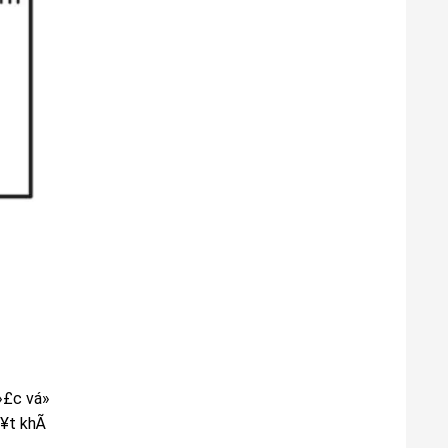
£c vá»
áº¥t khÃ