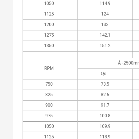
1050
114.9
1125
124
1200
133
1275
142.1
1350
151.2
Â -2500m
RPM
Qs
750
73.5
825
82.6
900
91.7
975
100.8
1050
109.9
1125
118.9