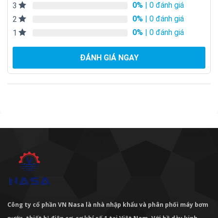
0%
| 0 đánh giá
3
0%
| 0 đánh giá
2
0%
| 0 đánh giá
1
ĐÁNH GIÁ NGAY
Công ty cổ phần VN Nasa là nhà nhập khẩu và phân phối máy bơm