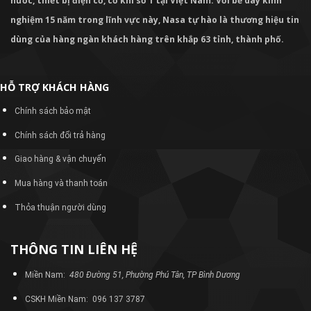
nước, thiết bị điện cơ, cơ khí số 1 tại Việt Nam. Với bề dày kinh
nghiệm 15 năm trong lĩnh vực này, Nasa tự hào là thương hiệu tin
dùng của hàng ngàn khách hàng trên khắp 63 tỉnh, thành phố.
HỖ TRỢ KHÁCH HÀNG
Chính sách bảo mật
Chính sách đổi trả hàng
Giao hàng & vận chuyển
Mua hàng và thanh toán
Thỏa thuận người dùng
THÔNG TIN LIÊN HỆ
Miền Nam:
480 Đường 51, Phường Phú Tân, TP Bình Dương
CSKH Miền Nam: 096 137 3787