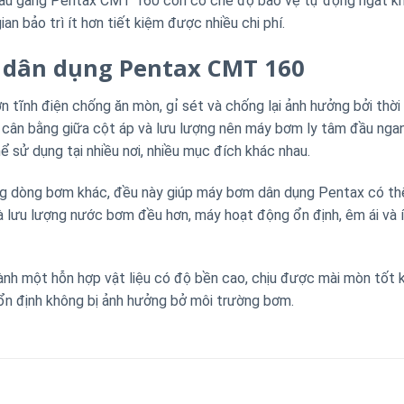
đầu gang Pentax CMT 160 còn có chế độ bảo vệ tự động ngắt khi
an bảo trì ít hơn tiết kiệm được nhiều chi phí.
 dân dụng Pentax CMT 160
 tĩnh điện chống ăn mòn, gỉ sét và chống lại ảnh hưởng bởi thời
 cân bằng giữa cột áp và lưu lượng nên máy bơm ly tâm đầu nga
 sử dụng tại nhiều nơi, nhiều mục đích khác nhau.
ng dòng bơm khác, đều này giúp máy bơm dân dụng Pentax có th
à lưu lượng nước bơm đều hơn, máy hoạt động ổn định, êm ái và í
nh một hỗn hợp vật liệu có độ bền cao, chịu được mài mòn tốt 
 ổn định không bị ảnh hưởng bở môi trường bơm.