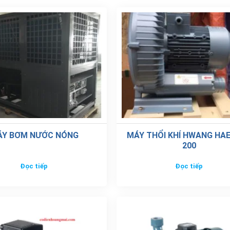
ÁY BƠM NƯỚC NÓNG
MÁY THỔI KHÍ HWANG HAE
200
Đọc tiếp
Đọc tiếp