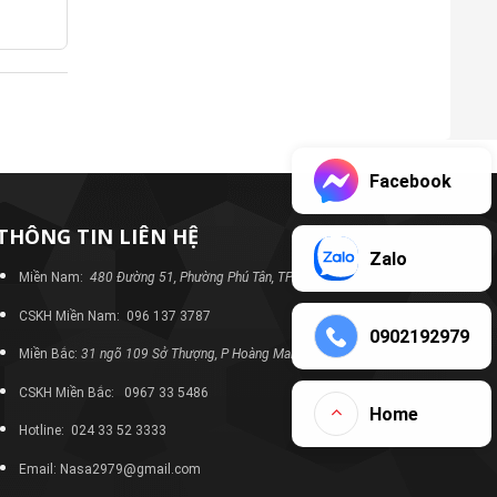
Facebook
THÔNG TIN LIÊN HỆ
Zalo
Miền Nam:
480 Đường 51, Phường Phú Tân, TP Bình Dương
CSKH Miền Nam: 096 137 3787
0902192979
Miền Bắc:
31 ngõ 109 Sở Thượng, P Hoàng Mai, TP Hà Nội
CSKH Miền Bắc: 0967 33 5486
Home
Hotline: 024 33 52 3333
Email: Nasa2979@gmail.com