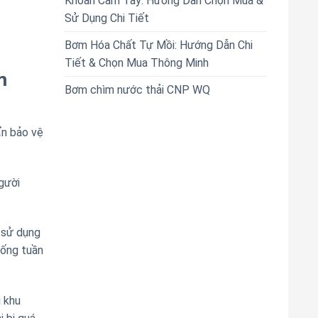
Khoan Cầm Tay: Hướng Dẫn Chọn Mua &
Sử Dụng Chi Tiết
Bơm Hóa Chất Tự Mồi: Hướng Dẫn Chi
Tiết & Chọn Mua Thông Minh
m
Bơm chìm nước thải CNP WQ
ẩn bảo vệ
gười
 sử dụng
hống tuần
i khu