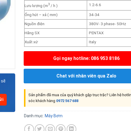
3
1.2-6.6
Lưu lượng (m
/ h )
Ống hút – xả ( mm)
34-34
Nguồn điện
380V- 3 phase- 50Hz
Hãng SX
PENTAX
Xuất xứ
Italy
Gọi ngay hotline: 086 953 8186
Chat với nhân viên qua Zalo
 sẽ
Sản phẩm đã mua của quý khách gặp trục trặc? Liên hệ hotl
sóc khách hàng
0972 567 688
Danh mục:
Máy Bơm