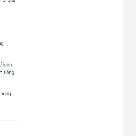
 bị quá
ng
ể luôn
t tiếng
không