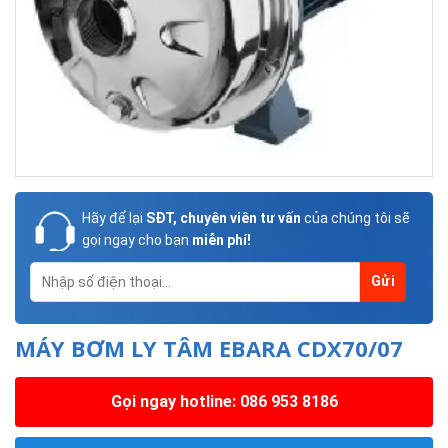
Hãy để lại
SĐT, chuyên viên tư vấn
của chúng tôi sẽ
gọi ngay cho bạn
miễn phí!
MÁY BƠM LY TÂM EBARA CDX70/07
Gọi ngay hotline: 086 953 8186