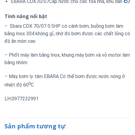
c
EBARA CDX70/07Cấp nước cho các tòa nhà, khu dân
ư
Tính năng nổi bật
– Ebara CDX 70/07 0.5HP có cánh bơm, buồng bơm làm
bằng Inox 304 không gỉ, nhờ đó bơm được các chất lỏng có
độ ăn mòn cao
– Phốt máy làm bằng Inox, khung máy bơm và vỏ motor làm
bằng nhôm
– Máy bơm ly tâm EBARA Có thể bơm được nước nóng ở
0
nhiệt độ 60
C
LH:0977232991
Sản phẩm tương tự