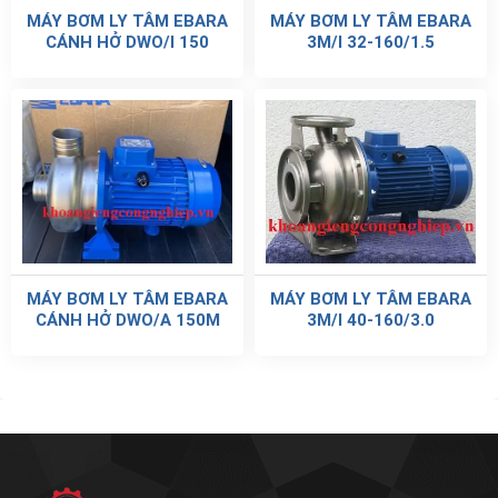
MÁY BƠM LY TÂM EBARA
MÁY BƠM LY TÂM EBARA
CÁNH HỞ DWO/I 150
3M/I 32-160/1.5
MÁY BƠM LY TÂM EBARA
MÁY BƠM LY TÂM EBARA
CÁNH HỞ DWO/A 150M
3M/I 40-160/3.0