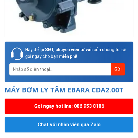
Hãy để lại
SĐT, chuyên viên tư vấn
của chúng tôi sẽ
gọi ngay cho bạn
miễn phí!
MÁY BƠM LY TÂM EBARA CDA2.00T
Gọi ngay hotline: 086 953 8186
Chat với nhân viên qua Zalo