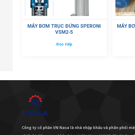
MÁY BƠM TRỤC ĐỨNG SPERONI
MÁY BƠ
VSM2-5
Đọc tiếp
Công ty cổ phần VN Nasa là nhà nhập khẩu và phân phối m