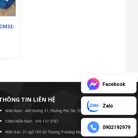
CM32-
Facebook
THÔNG TIN LIÊN HỆ
Zalo
Miền Nam:
480 Đường 51, Phường Phú Tân, TP Bình Dương
CSKH Miền Nam: 096 137 3787
0902192979
Miền Bắc:
31 ngõ 109 Sở Thượng, P Hoàng Mai, TP Hà Nội