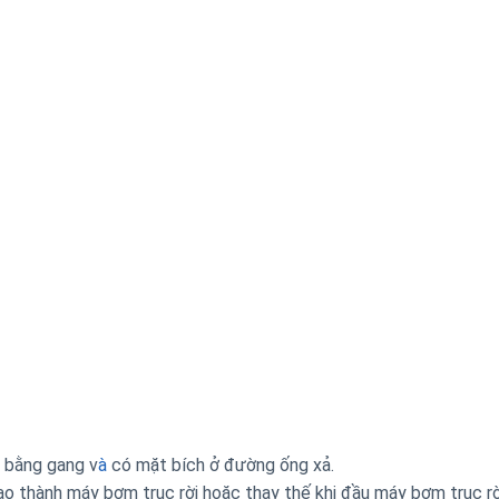
 bằng gang v
à
có mặt bích ở đường ống xả.
o thành máy bơm trục rời hoặc thay thế khi đầu máy bơm trục rờ