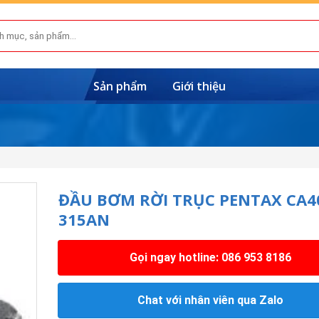
Sản phẩm
Giới thiệu
ĐẦU BƠM RỜI TRỤC PENTAX CA4
315AN
Gọi ngay hotline: 086 953 8186
Chat với nhân viên qua Zalo