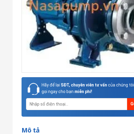
Hãy để lại
SĐT, chuyên viên tư vấn
của chúng tôi
gọi ngay cho bạn
miễn phí!
Mô tả