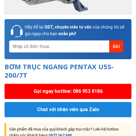
Hãy để lại
SĐT, chuyên viên tư vấn
của chúng tôi sẽ
gọi ngay cho bạn
miễn phí!
BƠM TRỤC NGANG PENTAX U5S-
200/7T
Gọi ngay hotline: 086 953 8186
Chat với nhân viên qua Zalo
Sản phẩm đã mua của quý khách gặp trục trặc? Liên hệ hotline
chăm sóc khách hàng
0972 567 688