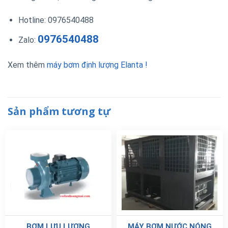
Hotline: 0976540488
0976540488
Zalo:
Xem thêm
máy bơm định lượng Elanta !
Sản phẩm tương tự
BƠM LƯU LƯỢNG
MÁY BƠM NƯỚC NÓNG