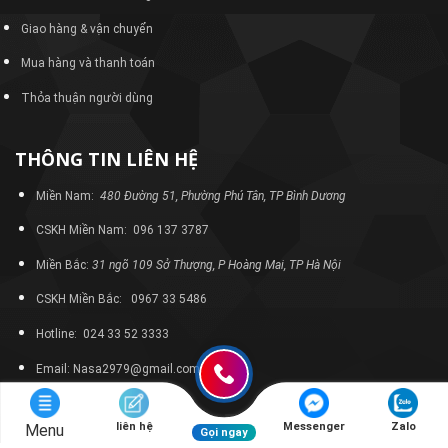
Giao hàng & vận chuyển
Mua hàng và thanh toán
Thỏa thuận người dùng
THÔNG TIN LIÊN HỆ
Miền Nam:
480 Đường 51, Phường Phú Tân, TP Bình Dương
CSKH Miền Nam: 096 137 3787
Miền Bắc:
31 ngõ 109 Sở Thượng, P Hoàng Mai, TP Hà Nội
CSKH Miền Bắc: 0967 33 5486
Hotline: 024 33 52 3333
Email: Nasa2979@gmail.com
liên hệ
Messenger
Zalo
Menu
Gọi ngay