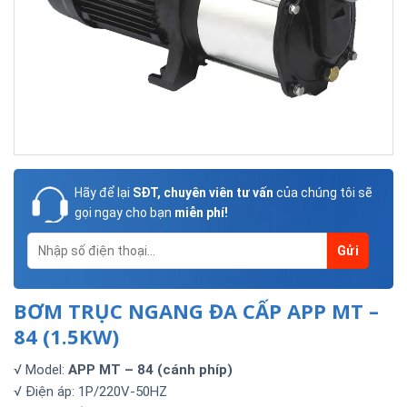
Hãy để lại
SĐT, chuyên viên tư vấn
của chúng tôi sẽ
gọi ngay cho bạn
miễn phí!
BƠM TRỤC NGANG ĐA CẤP APP MT –
84 (1.5KW)
√ Model:
APP MT – 84 (cánh phíp)
√ Điện áp: 1P/220V-50HZ