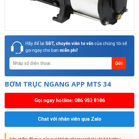
Hãy để lại
SĐT, chuyên viên tư vấn
của chúng tôi sẽ
gọi ngay cho bạn
miễn phí!
BƠM TRỤC NGANG APP MTS 34
Gọi ngay hotline: 086 953 8186
Chat với nhân viên qua Zalo