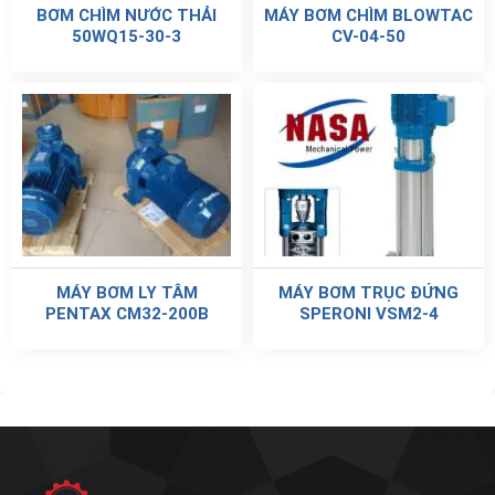
BƠM CHÌM NƯỚC THẢI
MÁY BƠM CHÌM BLOWTAC
50WQ15-30-3
CV-04-50
MÁY BƠM LY TÂM
MÁY BƠM TRỤC ĐỨNG
PENTAX CM32-200B
SPERONI VSM2-4