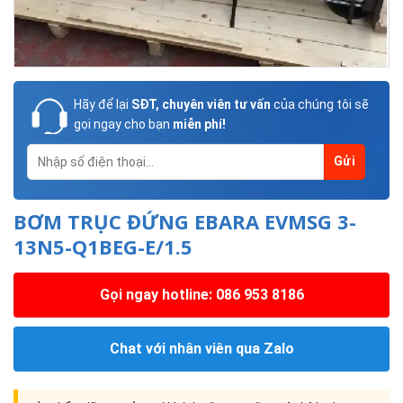
Hãy để lại
SĐT, chuyên viên tư vấn
của chúng tôi sẽ
gọi ngay cho bạn
miễn phí!
BƠM TRỤC ĐỨNG EBARA EVMSG 3-
13N5-Q1BEG-E/1.5
Gọi ngay hotline: 086 953 8186
Chat với nhân viên qua Zalo