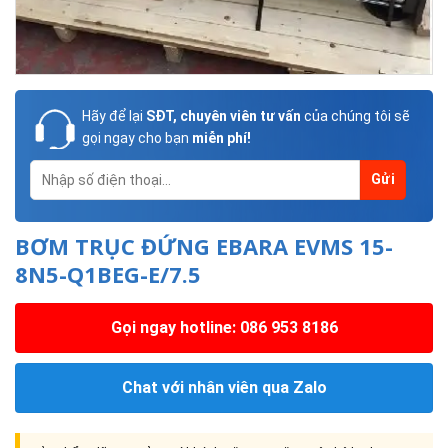
Hãy để lại
SĐT, chuyên viên tư vấn
của chúng tôi sẽ
gọi ngay cho bạn
miễn phí!
BƠM TRỤC ĐỨNG EBARA EVMS 15-
8N5-Q1BEG-E/7.5
Gọi ngay hotline: 086 953 8186
Chat với nhân viên qua Zalo