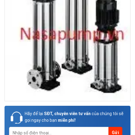
Hãy để lại
SĐT, chuyên viên tư vấn
của chúng tôi sẽ
gọi ngay cho bạn
miễn phí!