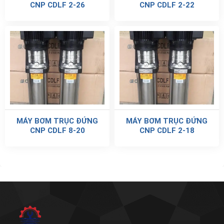
CNP CDLF 2-26
CNP CDLF 2-22
MÁY BƠM TRỤC ĐỨNG
MÁY BƠM TRỤC ĐỨNG
CNP CDLF 8-20
CNP CDLF 2-18