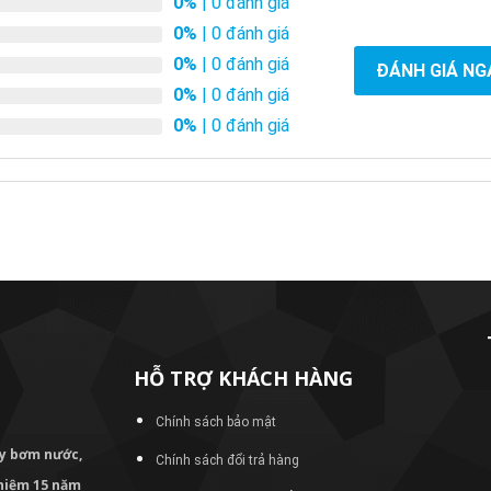
0%
| 0 đánh giá
0%
| 0 đánh giá
0%
| 0 đánh giá
ĐÁNH GIÁ NG
0%
| 0 đánh giá
0%
| 0 đánh giá
HỖ TRỢ KHÁCH HÀNG
Chính sách bảo mật
áy bơm
nước,
Chính sách đổi trả hàng
nghiệm 15 năm