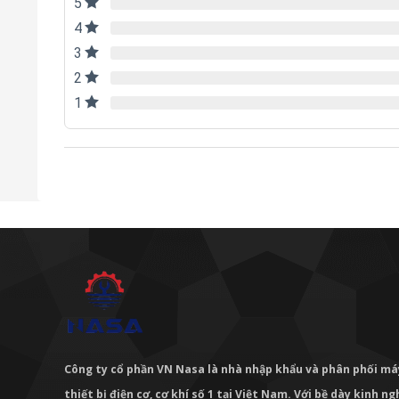
5
4
3
2
1
Công ty cổ phần VN Nasa là nhà nhập khẩu và phân phối m
thiết bị điện cơ, cơ khí số 1 tại Việt Nam. Với bề dày kinh 