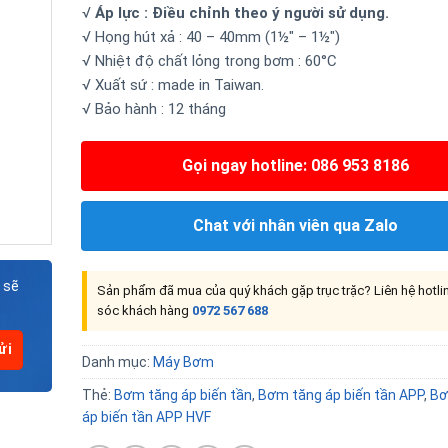
√
Áp lực : Điều chỉnh theo ý người sử dụng.
√ Họng hút xả : 40 – 40mm (1½″ – 1½″)
√ Nhiệt độ chất lỏng trong bơm : 60°C
√ Xuất sứ : made in Taiwan.
√ Bảo hành : 12 tháng
Gọi ngay hotline: 086 953 8186
Chat với nhân viên qua Zalo
 sẽ
Sản phẩm đã mua của quý khách gặp trục trặc? Liên hệ hotl
sóc khách hàng
0972 567 688
Danh mục:
Máy Bơm
Thẻ:
Bơm tăng áp biến tần
,
Bơm tăng áp biến tần APP
,
Bơ
áp biến tần APP HVF