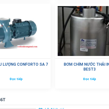
U LƯỢNG CONFORTO SA 7
BƠM CHÌM NƯỚC THẢI I
BEST3
Đọc tiếp
Đọc tiếp
86T