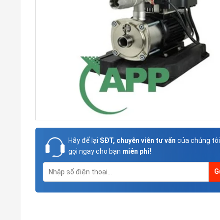
Hãy để lại
SĐT, chuyên viên tư vấn
của chúng tôi
gọi ngay cho bạn
miễn phí!