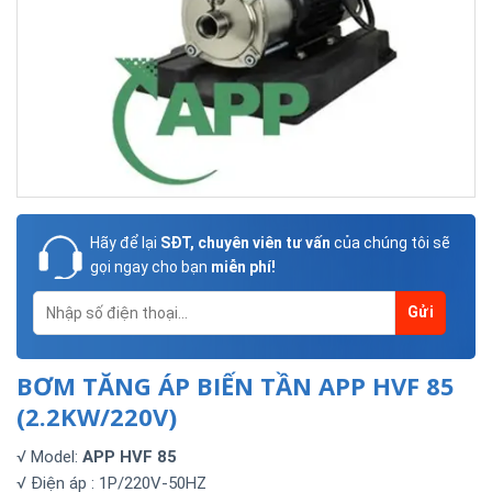
Hãy để lại
SĐT, chuyên viên tư vấn
của chúng tôi sẽ
gọi ngay cho bạn
miễn phí!
BƠM TĂNG ÁP BIẾN TẦN APP HVF 85
(2.2KW/220V)
√ Model:
APP HVF 85
√ Điện áp : 1P/220V-50HZ