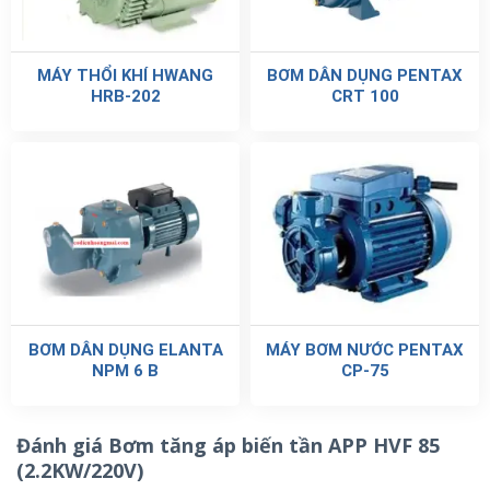
MÁY THỔI KHÍ HWANG
BƠM DÂN DỤNG PENTAX
HRB-202
CRT 100
BƠM DÂN DỤNG ELANTA
MÁY BƠM NƯỚC PENTAX
NPM 6 B
CP-75
Đánh giá Bơm tăng áp biến tần APP HVF 85
(2.2KW/220V)