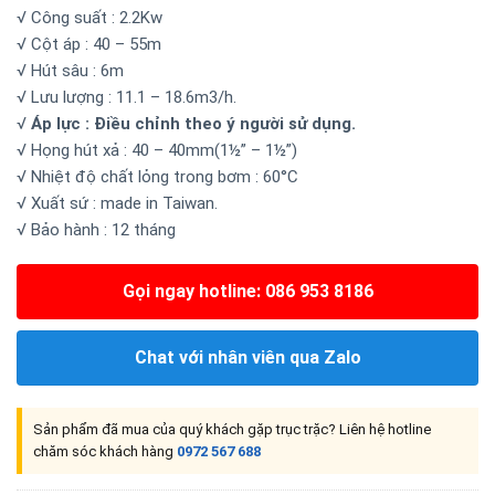
√ Công suất : 2.2Kw
√ Cột áp : 40 – 55m
√ Hút sâu : 6m
√ Lưu lượng : 11.1 – 18.6m3/h.
√
Áp lực : Điều chỉnh theo ý người sử dụng.
√ Họng hút xả : 40 – 40mm(1½” – 1½”)
√ Nhiệt độ chất lỏng trong bơm : 60°C
√ Xuất sứ : made in Taiwan.
√ Bảo hành : 12 tháng
Gọi ngay hotline: 086 953 8186
Chat với nhân viên qua Zalo
Sản phẩm đã mua của quý khách gặp trục trặc? Liên hệ hotline
chăm sóc khách hàng
0972 567 688