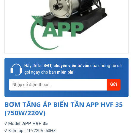
Hãy để lại
SĐT, chuyên viên tư vấn
của chúng tôi sẽ
gọi ngay cho bạn
miễn phí!
BƠM TĂNG ÁP BIẾN TẦN APP HVF 35
(750W/220V)
√ Model:
APP HVF 35
√ Điện áp : 1P/220V-50HZ