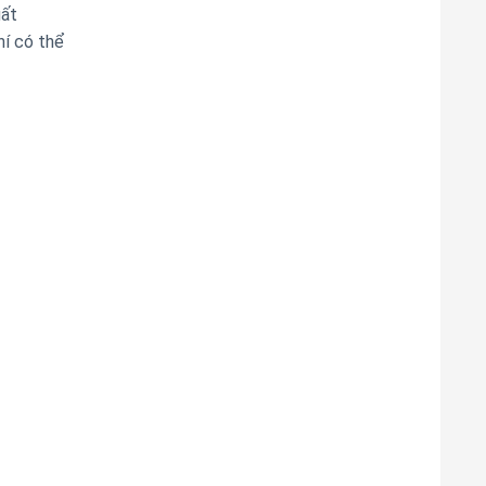
uất
hí có thể