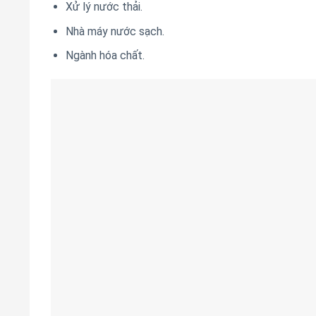
Xử lý nước thải.
Nhà máy nước sạch.
Ngành hóa chất.
Tài liệu sản phẩm:
Tại đây
Các sản phẩm máy bơm khác
Máy bơm Nasa
Sản phẩm tương tự