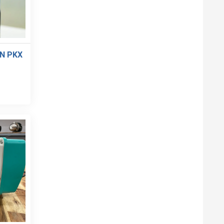
LANTA
AY