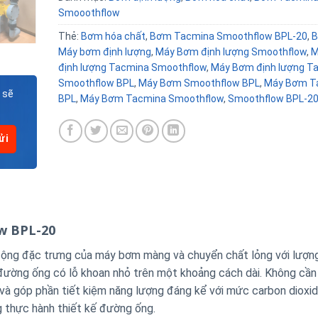
Smooothflow
Thẻ:
Bơm hóa chất
,
Bơm Tacmina Smoothflow BPL-20
,
B
Máy bơm định lượng
,
Máy Bơm định lượng Smoothflow
,
M
định lượng Tacmina Smoothflow
,
Máy Bơm định lượng T
Smoothflow BPL
,
Máy Bơm Smoothflow BPL
,
Máy Bơm T
 sẽ
BPL
,
Máy Bơm Tacmina Smoothflow
,
Smoothflow BPL-2
w BPL-20
ng đặc trưng của máy bơm màng và chuyển chất lỏng với lượng
đường ống có lỗ khoan nhỏ trên một khoảng cách dài. Không cần 
và góp phần tiết kiệm năng lượng đáng kể với mức carbon dioxid
 thực hành thiết kế đường ống.