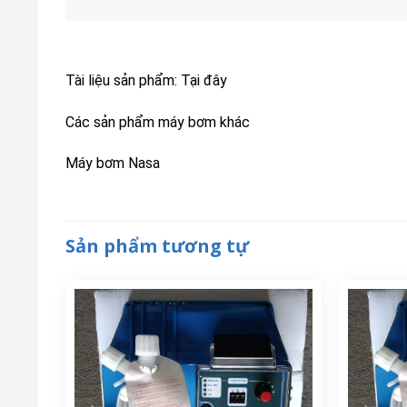
BƠM ĐỊNH LƯỢNG ETATRON BT
BƠM Đ
MA/AD 80-1
Đọc tiếp