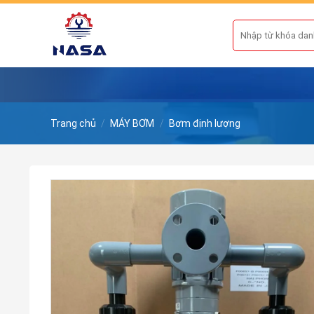
Skip
to
Tìm
kiếm:
content
Trang chủ
/
MÁY BƠM
/
Bơm định lượng