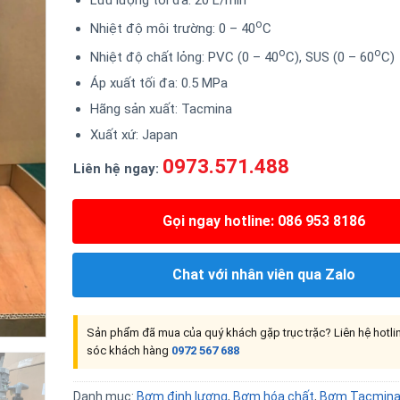
o
Nhiệt độ môi trường: 0 – 40
C
o
o
Nhiệt độ chất lỏng: PVC (0 – 40
C), SUS (0 – 60
C)
Áp xuất tối đa: 0.5 MPa
Hãng sản xuất: Tacmina
Xuất xứ: Japan
0973.571.488
Liên hệ ngay:
Gọi ngay hotline: 086 953 8186
Chat với nhân viên qua Zalo
Sản phẩm đã mua của quý khách gặp trục trặc? Liên hệ hotl
sóc khách hàng
0972 567 688
Danh mục:
Bơm định lượng
,
Bơm hóa chất
,
Bơm Tacmin