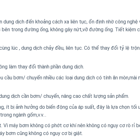
 dung dịch đến khoảng cách xa liên tục, ổn định nhờ công nghệ 
c bên trong đường ống, không gây nứt,vỡ đường ống. Tiết kiệm ch
ùng lúc , dung dịch chảy đều, liên tục. Có thể thay đổi tỷ lệ trộ
ông làm thay đổi thành phần dung dịch.
êu cầu bơm/ chuyển nhiều các loại dung dịch có tính ăn mòn,mài
 dung dịch cần bơm/ chuyển, nâng cao chất lượng sản phẩm.
g, ít bị ảnh hưởng do biến động của áp suất, đây là lựa chọn tối
 trong ngành gốm,v.v…
t. Vì máy bơm không có phớt cơ khí nên không có nguy cơ rò rỉ b
y bơm cũng không có nguy cơ bị giật.