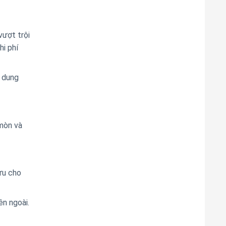
vượt trội
i phí
n dung
 mòn và
 ưu cho
ên ngoài.