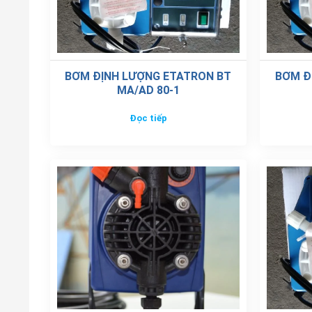
BƠM ĐỊNH LƯỢNG ETATRON PKX
BƠM Đ
MA/A 5-5
Đọc tiếp
Đánh giá Bơm Tacmina Smoothflow BPL-
5
4
3
2
1