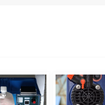
ỊNH LƯỢNG ETATRON BT
BƠM ĐỊNH LƯỢNG ETATRO
MA/AD 5-20
MA/A 1-5
Đọc tiếp
Đọc tiếp