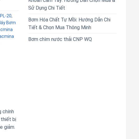
Khoan Cầm Tay: Hướng Dẫn Chọn Mua &
Sử Dụng Chi Tiết
PL-20
,
Bơm Hóa Chất Tự Mồi: Hướng Dẫn Chi
áy Bơm
Tiết & Chọn Mua Thông Minh
acmina
acmina
Bơm chìm nước thải CNP WQ
0
 chính
thiết bị
e giảm.