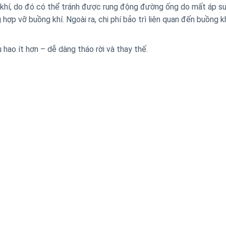
khí, do đó có thể tránh được rung động đường ống do mất áp s
g hợp vỡ buồng khí.
Ngoài ra, chi phí bảo trì liên quan đến buồng k
hao ít hơn – dễ dàng tháo rời và thay thế.