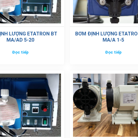
ỊNH LƯỢNG ETATRON BT
MÁY BƠM ĐỊNH LƯỢNG E
MA/AD 20-5
EFD-06-07-X
Đọc tiếp
Đọc tiếp
20
0%
| 0 đánh giá
0%
| 0 đánh giá
0%
| 0 đánh giá
ĐÁNH GIÁ NG
0%
| 0 đánh giá
0%
| 0 đánh giá