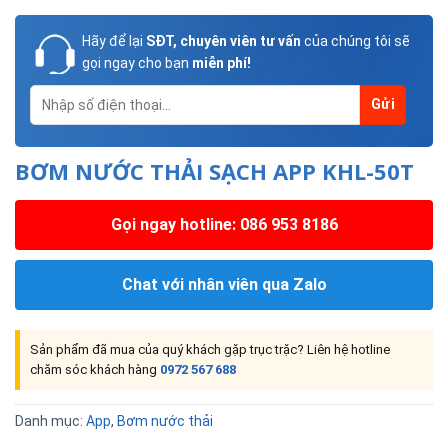
Hãy để lại
SĐT, chuyên viên tư vấn
của chúng tôi sẽ
gọi ngay cho bạn
miễn phí!
BƠM NƯỚC THẢI SẠCH APP KHL-50T
Gọi ngay hotline: 086 953 8186
Chat với nhân viên qua Zalo
Sản phẩm đã mua của quý khách gặp trục trặc? Liên hệ hotline
chăm sóc khách hàng
0972 567 688
Danh mục:
App
,
Bơm nước thải