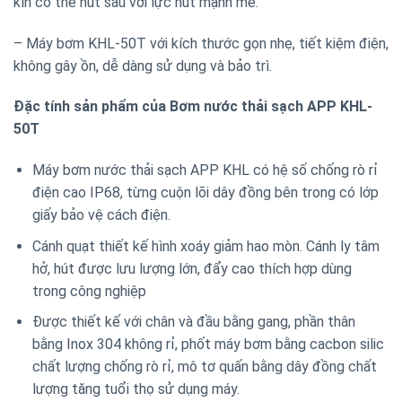
kín có thể hút sâu với lực hút mạnh mẽ.
– Máy bơm KHL-50T với kích thước gọn nhẹ, tiết kiệm điện,
không gây ồn, dễ dàng sử dụng và bảo trì.
Đặc tính sản phẩm của Bơm nước thải sạch APP KHL-
50T
Máy bơm nước thải sạch APP KHL có hệ số chống rò rỉ
điện cao IP68, từng cuộn lõi dây đồng bên trong có lớp
giấy bảo vệ cách điện.
Cánh quạt thiết kế hình xoáy giảm hao mòn. Cánh ly tâm
hở, hút được lưu lượng lớn, đẩy cao thích hợp dùng
trong công nghiệp
Được thiết kế với chân và đầu bằng gang, phần thân
bằng Inox 304 không rỉ, phốt máy bơm bằng cacbon silic
chất lượng chống rò rỉ, mô tơ quấn bằng dây đồng chất
lượng tăng tuổi thọ sử dụng máy.