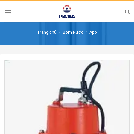
Skip
to
content
Trang chủ
/
Bơm Nước
/
App