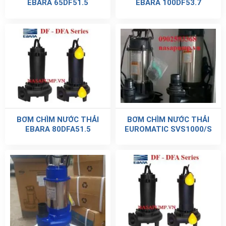
EBARA 65DF51.5
EBARA 100DF53.7
BƠM CHÌM NƯỚC THẢI
BƠM CHÌM NƯỚC THẢI
EBARA 80DFA51.5
EUROMATIC SVS1000/S