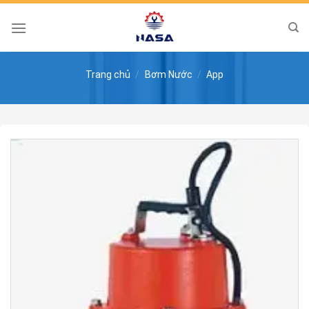
Skip
to
content
Trang chủ
/
Bơm Nước
/
App