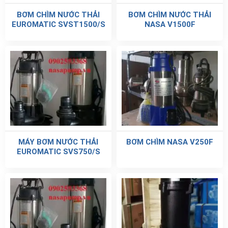
BƠM CHÌM NƯỚC THẢI
BƠM CHÌM NƯỚC THẢI
EUROMATIC SVST1500/S
NASA V1500F
MÁY BƠM NƯỚC THẢI
BƠM CHÌM NASA V250F
EUROMATIC SVS750/S