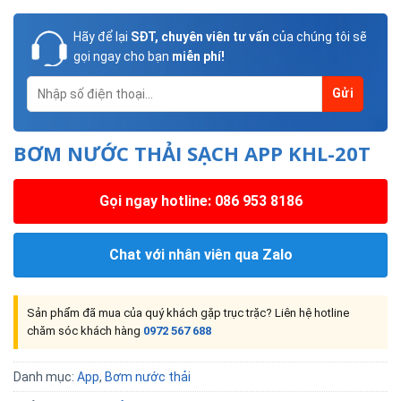
Hãy để lại
SĐT, chuyên viên tư vấn
của chúng tôi sẽ
gọi ngay cho bạn
miễn phí!
BƠM NƯỚC THẢI SẠCH APP KHL-20T
Gọi ngay hotline: 086 953 8186
Chat với nhân viên qua Zalo
Sản phẩm đã mua của quý khách gặp trục trặc? Liên hệ hotline
chăm sóc khách hàng
0972 567 688
Danh mục:
App
,
Bơm nước thải