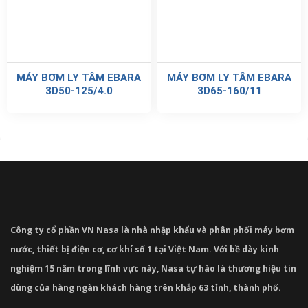
MÁY BƠM LY TÂM EBARA
MÁY BƠM LY TÂM EBARA
3D50-125/4.0
3D65-160/11
Công ty cổ phần VN Nasa là nhà nhập khẩu và phân phối máy bơm
nước, thiết bị điện cơ, cơ khí số 1 tại Việt Nam. Với bề dày kinh
nghiệm 15 năm trong lĩnh vực này, Nasa tự hào là thương hiệu tin
dùng của hàng ngàn khách hàng trên khắp 63 tỉnh, thành phố.