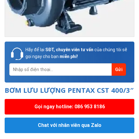
Hãy để lại
SĐT, chuyên viên tư vấn
của chúng tôi sẽ
gọi ngay cho bạn
miễn phí!
BƠM LƯU LƯỢNG PENTAX CST 400/3″
Gọi ngay hotline: 086 953 8186
Chat với nhân viên qua Zalo