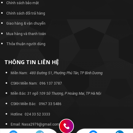
Chính sách bảo mật
Chính sách đổi trả hàng
Giao hàng & vận chuyển
Mua hàng và thanh toán
Thỏa thuận người dùng
THÔNG TIN LIÊN HỆ
Miền Nam:
480 Đường 51, Phường Phú Tân, TP Bình Dương
CSKH Miền Nam: 096 137 3787
Miền Bắc:
31 ngõ 109 Sở Thượng, P Hoàng Mai, TP Hà Nội
CSKH Miền Bắc: 0967 33 5486
Hotline: 024 33 52 3333
Email: Nasa2979@gmail.com