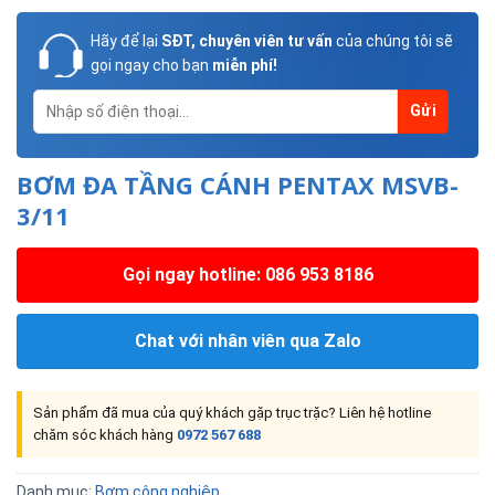
Hãy để lại
SĐT, chuyên viên tư vấn
của chúng tôi sẽ
gọi ngay cho bạn
miễn phí!
BƠM ĐA TẦNG CÁNH PENTAX MSVB-
3/11
Gọi ngay hotline: 086 953 8186
Chat với nhân viên qua Zalo
Sản phẩm đã mua của quý khách gặp trục trặc? Liên hệ hotline
chăm sóc khách hàng
0972 567 688
Danh mục:
Bơm công nghiệp