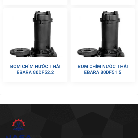
BƠM CHÌM NƯỚC THẢI
BƠM CHÌM NƯỚC THẢI
EBARA 80DF52.2
EBARA 80DF51.5