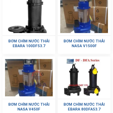
BƠM CHÌM NƯỚC THẢI
BƠM CHÌM NƯỚC THẢI
EBARA 100DF53.7
NASA V1500F
BƠM CHÌM NƯỚC THẢI
BƠM CHÌM NƯỚC THẢI
NASA V450F
EBARA 80DFA53.7