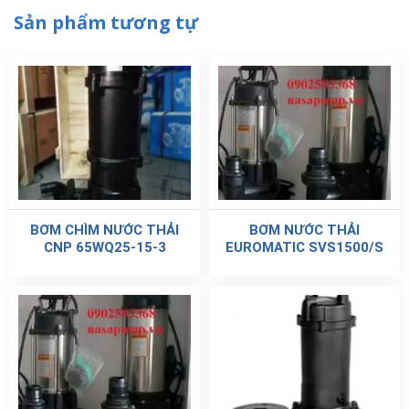
Sản phẩm tương tự
BƠM CHÌM NƯỚC THẢI
BƠM NƯỚC THẢI
CNP 65WQ25-15-3
EUROMATIC SVS1500/S