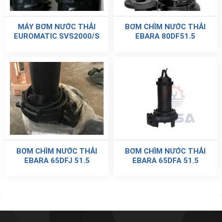
MÁY BƠM NƯỚC THẢI
BƠM CHÌM NƯỚC THẢI
EUROMATIC SVS2000/S
EBARA 80DF51.5
BƠM CHÌM NƯỚC THẢI
BƠM CHÌM NƯỚC THẢI
EBARA 65DFJ 51.5
EBARA 65DFA 51.5