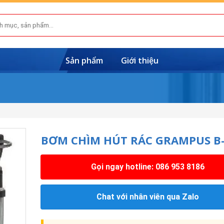
Sản phẩm
Giới thiệu
BƠM CHÌM HÚT RÁC GRAMPUS B-
Gọi ngay hotline: 086 953 8186
Chat với nhân viên qua Zalo