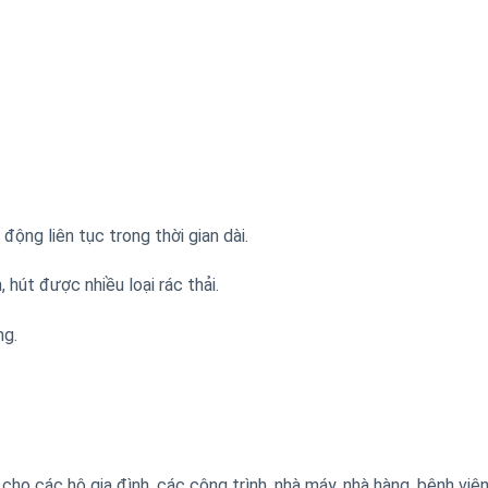
động liên tục trong thời gian dài.
hút được nhiều loại rác thải.
ng.
cho các hộ gia đình, các công trình, nhà máy, nhà hàng, bệnh việ