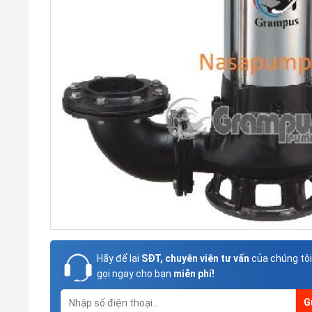
Hãy để lại
SĐT, chuyên viên tư vấn
của chúng tôi
gọi ngay cho bạn
miễn phí!