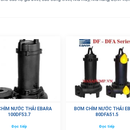
CHÌM NƯỚC THẢI EBARA
BƠM CHÌM NƯỚC THẢI E
100DF53.7
80DFA51.5
Đọc tiếp
Đọc tiếp