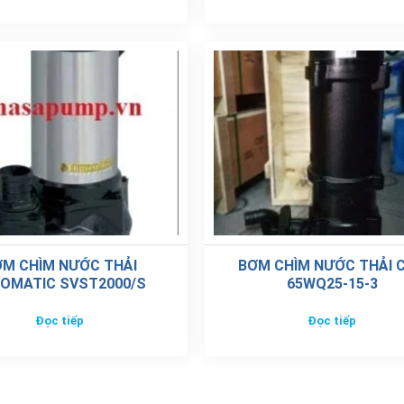
M CHÌM NƯỚC THẢI
BƠM CHÌM NƯỚC THẢI 
OMATIC SVST2000/S
65WQ25-15-3
Đọc tiếp
Đọc tiếp