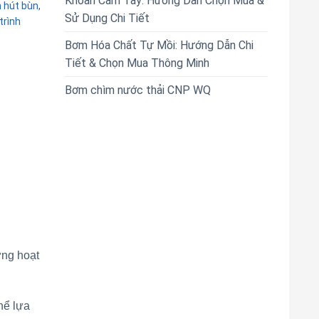
Khoan Cầm Tay: Hướng Dẫn Chọn Mua &
 hút bùn
,
Sử Dụng Chi Tiết
rình
Bơm Hóa Chất Tự Mồi: Hướng Dẫn Chi
Tiết & Chọn Mua Thông Minh
Bơm chìm nước thải CNP WQ
ừng hoạt
hể lựa