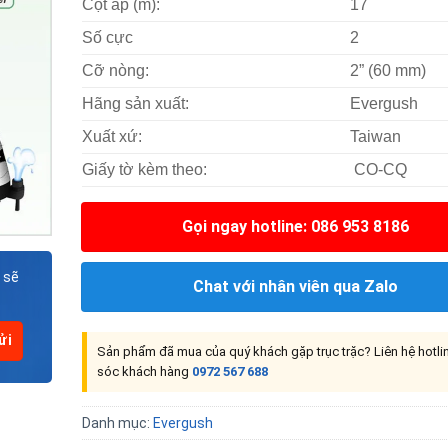
Cột áp (m):
17
Số cực
2
Cỡ nòng:
2” (60 mm)
Hãng sản xuất:
Evergush
Xuất xứ:
Taiwan
Giấy tờ kèm theo:
CO-CQ
Gọi ngay hotline: 086 953 8186
 sẽ
Chat với nhân viên qua Zalo
Sản phẩm đã mua của quý khách gặp trục trặc? Liên hệ hotl
sóc khách hàng
0972 567 688
Danh mục:
Evergush