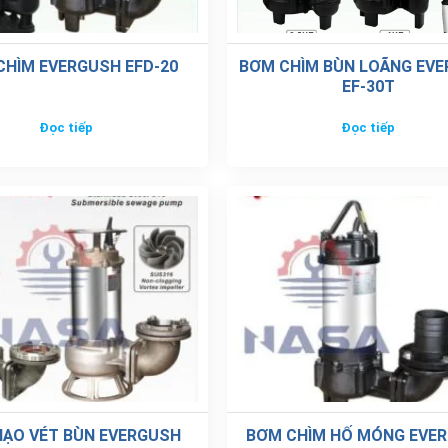
CHÌM EVERGUSH EFD-20
BƠM CHÌM BÙN LOÃNG EV
EF-30T
Đọc tiếp
Đọc tiếp
ẠO VÉT BÙN EVERGUSH
BƠM CHÌM HỐ MÓNG EVE