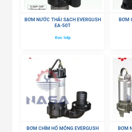
BƠM NƯỚC THẢI SẠCH EVERGUSH
BƠM 
EA-50T
Đọc tiếp
BƠM CHÌM HỐ MÓNG EVERGUSH
BƠM N