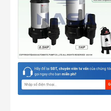
Hãy để lại
SĐT, chuyên viên tư vấn
của chúng tôi
gọi ngay cho bạn
miễn phí!