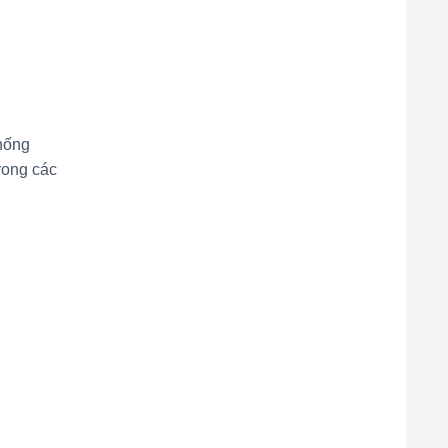
hống
rong các