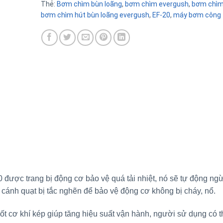
Thẻ:
Bơm chìm bùn loãng
,
bơm chìm evergush
,
bơm chìm
bơm chìm hút bùn loãng evergush
,
EF-20
,
máy bơm công t
ược trang bị động cơ bảo vệ quá tải nhiệt, nó sẽ tự động ng
 cánh quạt bị tắc nghẽn để bảo vệ động cơ không bị cháy, nổ.
t cơ khí kép giúp tăng hiệu suất vận hành, người sử dụng có t