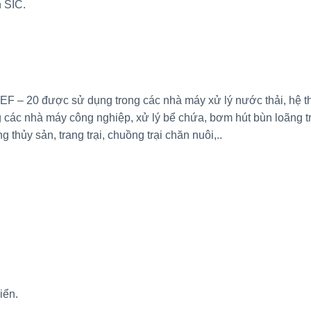
n SIC
.
F – 20 được sử dụng trong các nhà máy xử lý nước thải, hệ t
g các nhà máy công nghiệp, xử lý bể chứa, bơm hút bùn loãng t
thủy sản, trang trại, chuồng trại chăn nuôi,..
iển.