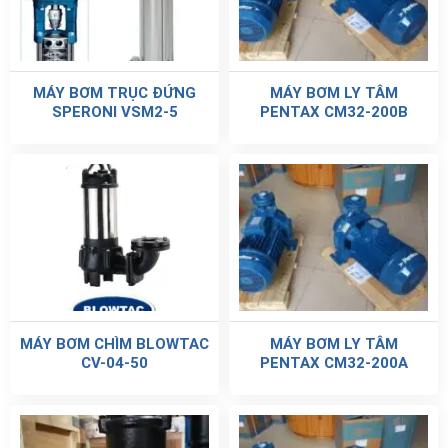
MÁY BƠM TRỤC ĐỨNG
MÁY BƠM LY TÂM
SPERONI VSM2-5
PENTAX CM32-200B
MÁY BƠM CHÌM BLOWTAC
MÁY BƠM LY TÂM
CV-04-50
PENTAX CM32-200A