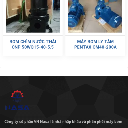
BƠM CHÌM NƯỚC THẢI
MÁY BƠM LY TÂM
CNP 50WQ15-40-5.5
PENTAX CM40-200A
Công ty cổ phần VN Nasa là nhà nhập khẩu và phân phối máy bơm