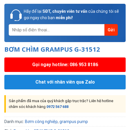
Hãy để lại
SĐT, chuyên viên tư vấn
của chúng tôi sẽ
gọi ngay cho bạn
miễn phí!
BƠM CHÌM GRAMPUS G-31512
Gọi ngay hotline: 086 953 8186
Chat với nhân viên qua Zalo
Sản phẩm đã mua của quý khách gặp trục trặc? Liên hệ hotline
chăm sóc khách hàng
0972 567 688
Danh mục:
Bơm công nghiệp
,
grampus pump