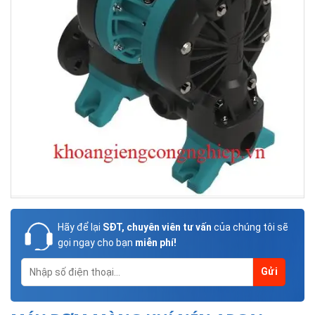
Hãy để lại
SĐT, chuyên viên tư vấn
của chúng tôi sẽ
gọi ngay cho bạn
miễn phí!