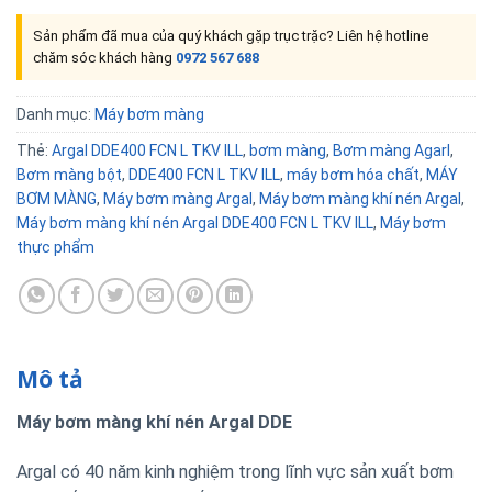
Sản phẩm đã mua của quý khách gặp trục trặc? Liên hệ hotline
chăm sóc khách hàng
0972 567 688
Danh mục:
Máy bơm màng
Thẻ:
Argal DDE400 FCN L TKV ILL
,
bơm màng
,
Bơm màng Agarl
,
Bơm màng bột
,
DDE400 FCN L TKV ILL
,
máy bơm hóa chất
,
MÁY
BƠM MÀNG
,
Máy bơm màng Argal
,
Máy bơm màng khí nén Argal
,
Máy bơm màng khí nén Argal DDE400 FCN L TKV ILL
,
Máy bơm
thực phẩm
Mô tả
Máy bơm màng khí nén Argal DDE
Argal có 40 năm kinh nghiệm trong lĩnh vực sản xuất bơm