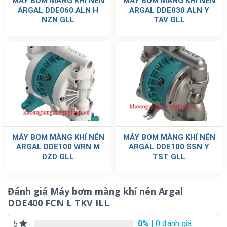
MÁY BƠM MÀNG KHÍ NÉN
MÁY BƠM MÀNG KHÍ NÉN
ARGAL DDE060 ALN H
ARGAL DDE030 ALN Y
NZN GLL
TAV GLL
MÁY BƠM MÀNG KHÍ NÉN
MÁY BƠM MÀNG KHÍ NÉN
ARGAL DDE100 WRN M
ARGAL DDE100 SSN Y
DZD GLL
TST GLL
Đánh giá Máy bơm màng khí nén Argal
DDE400 FCN L TKV ILL
0%
| 0 đánh giá
5