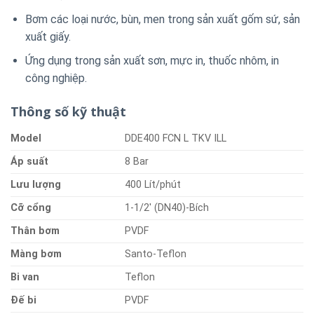
Bơm các loại nước, bùn, men trong sản xuất gốm sứ, sản
xuất giấy.
Ứng dụng trong sản xuất sơn, mực in, thuốc nhôm, in
công nghiệp.
Thông số kỹ thuật
Model
DDE400 FCN L TKV ILL
Á
p
suất
8 Bar
Lư
u
lượng
400 Lít/phút
Cỡ
cổng
1-1/2′ (DN40)-Bích
Thân
bơm
PVDF
Màng
bơm
Santo-Teflon
B
i
van
Teflon
Đ
ế
bi
PVDF