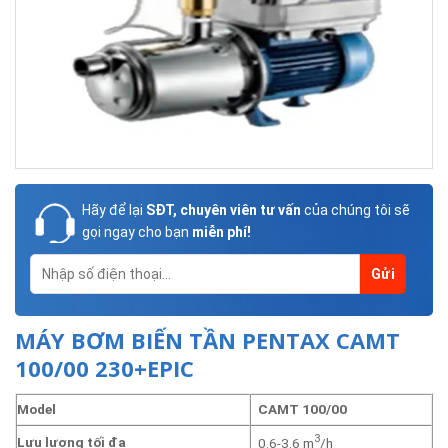
Hãy để lại
SĐT, chuyên viên tư vấn
của chúng tôi sẽ
gọi ngay cho bạn
miễn phí!
MÁY BƠM BIẾN TẦN PENTAX CAMT
100/00 230+EPIC
Model
CAMT 100/00
3
Lưu lượng tối đa
0.6-3.6 m
/h