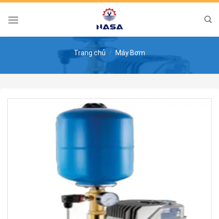
Skip
to
content
Trang chủ
/
Máy Bơm